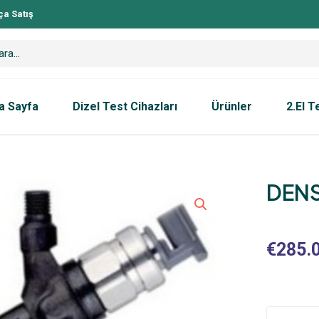
ça Satış
a Sayfa
Dizel Test Cihazları
Ürünler
2.El T
DEN
€
285.