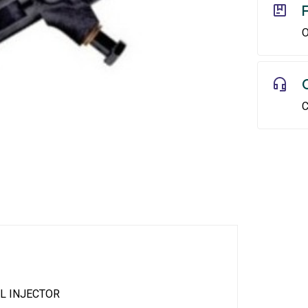
O
C
L INJECTOR