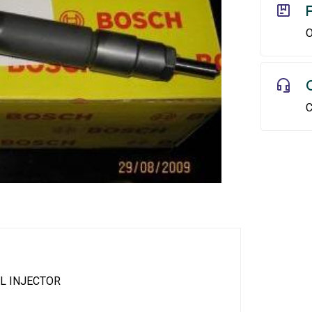
O
C
L INJECTOR