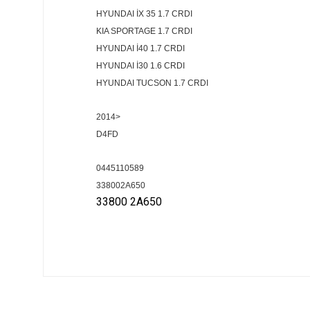
HYUNDAI İX 35 1.7 CRDI
KIA SPORTAGE 1.7 CRDI
HYUNDAI İ40 1.7 CRDI
HYUNDAI İ30 1.6 CRDI
HYUNDAI TUCSON 1.7 CRDI
2014>
D4FD
0445110589
338002A650
33800 2A650