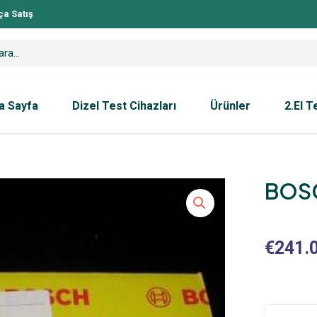
ça Satış
a Sayfa
Dizel Test Cihazları
Ürünler
2.El T
BOSC
€
241.