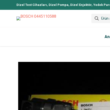
Dizel Test Cihazları, Dizel Pompa, Dizel Enjektör, Yedek Par
An