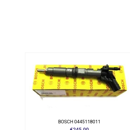
BOSCH 0445118011
€
245.00