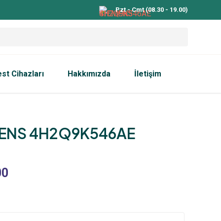
Pzt - Cmt (08.30 - 19.00)
est Cihazları
Hakkımızda
İletişim
ENS 4H2Q9K546AE
00