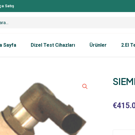
ça Satış
a Sayfa
Dizel Test Cihazları
Ürünler
2.El T
SIEM
€
415.