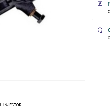
O
C
L INJECTOR