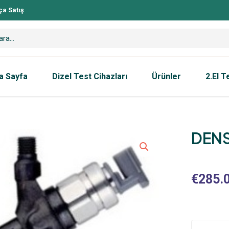
ça Satış
a Sayfa
Dizel Test Cihazları
Ürünler
2.El T
DEN
€
285.