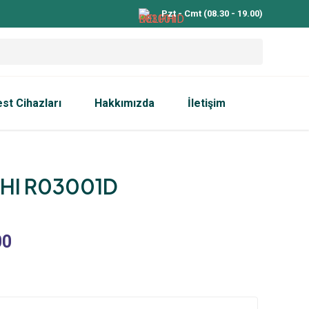
Pzt - Cmt (08.30 - 19.00)
est Cihazları
Hakkımızda
İletişim
HI R03001D
00