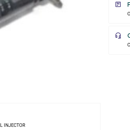
O
C
L INJECTOR