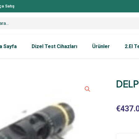
ça Satış
a Sayfa
Dizel Test Cihazları
Ürünler
2.El T
DELP
€
437.