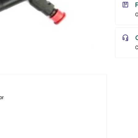
O
C
or