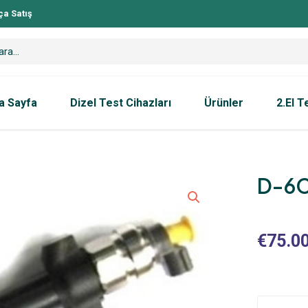
ça Satış
a Sayfa
Dizel Test Cihazları
Ürünler
2.El T
D-6
€
75.0