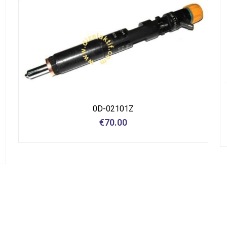
0D-02101Z
€
70.00