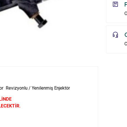
O
C
or Revizyonlu / Yenilenmiş Enjektör
LİNDE
LECEKTİR.