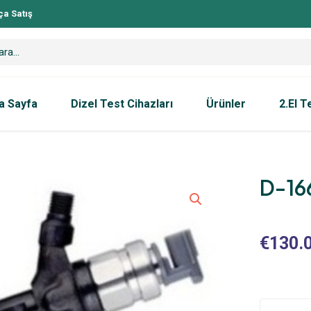
ça Satış
a Sayfa
Dizel Test Cihazları
Ürünler
2.El T
D-1
€
130.