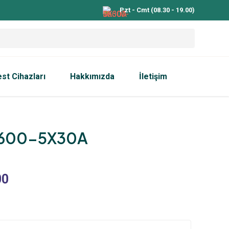
Pzt - Cmt (08.30 - 19.00)
est Cihazları
Hakkımızda
İletişim
6600-5X30A
00