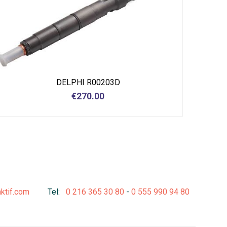
DELPHI R00203D
€
270.00
aktif.com
Tel:
0 216 365 30 80
-
0 555 990 94 80