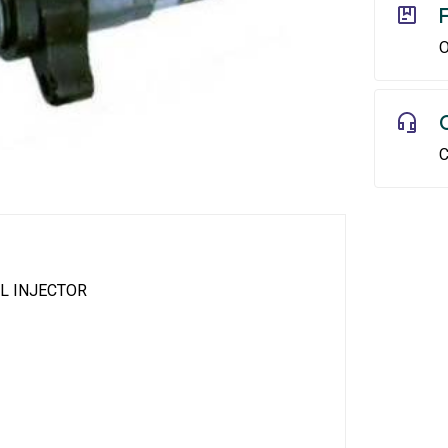
O
C
L INJECTOR