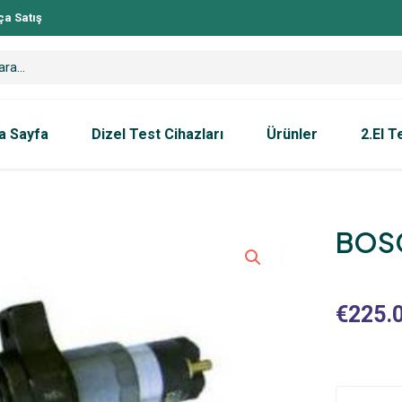
ça Satış
a Sayfa
Dizel Test Cihazları
Ürünler
2.El T
BOS
€
225.