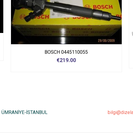
BOSCH 0445110055
€
219.00
6 ÜMRANİYE-İSTANBUL
bilgi@dizel