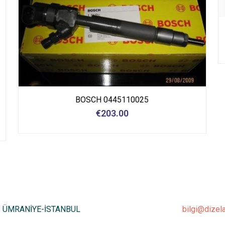
BOSCH 0445110025
€
203.00
6 ÜMRANİYE-İSTANBUL
bilgi@dizel