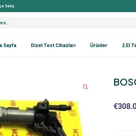
ça Satış
a Sayfa
Dizel Test Cihazları
Ürünler
2.El T
BOSC
€
308.