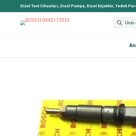
Dizel Test Cihazları, Dizel Pompa, Dizel Enjektör, Yedek Par
An