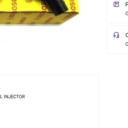
O
C
L INJECTOR