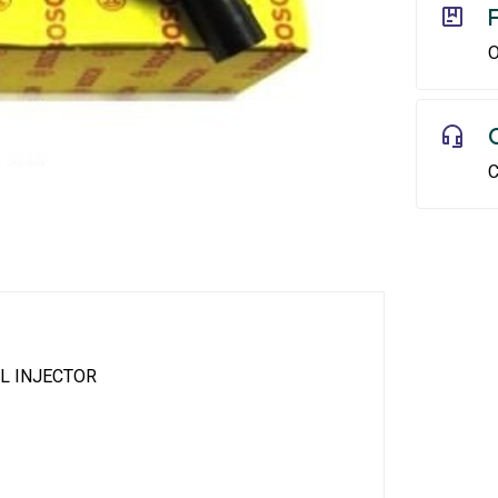
O
C
L INJECTOR