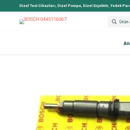
Dizel Test Cihazları, Dizel Pompa, Dizel Enjektör, Yedek Par
An