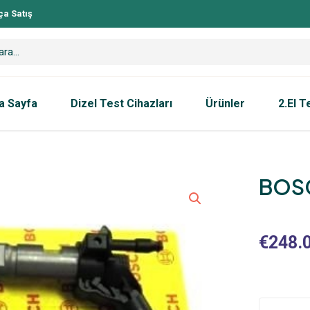
ça Satış
a Sayfa
Dizel Test Cihazları
Ürünler
2.El T
BOSC
€
248.