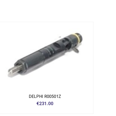
DELPHI R00501Z
€
231.00