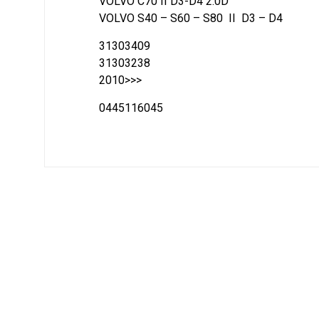
VOLVO C70 II D3-D4 2.0D
VOLVO S40 – S60 – S80 II D3 – D4
31303409
31303238
2010>>>
0445116045