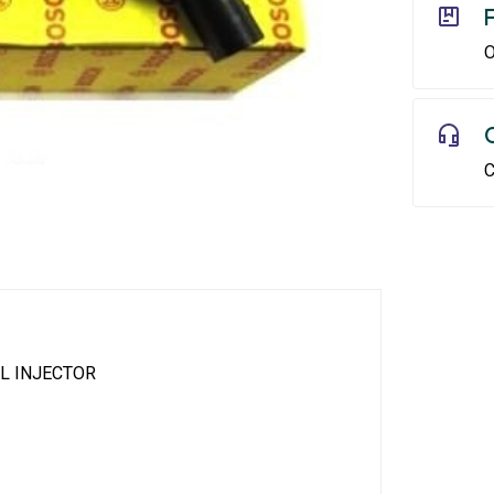
O
C
L INJECTOR