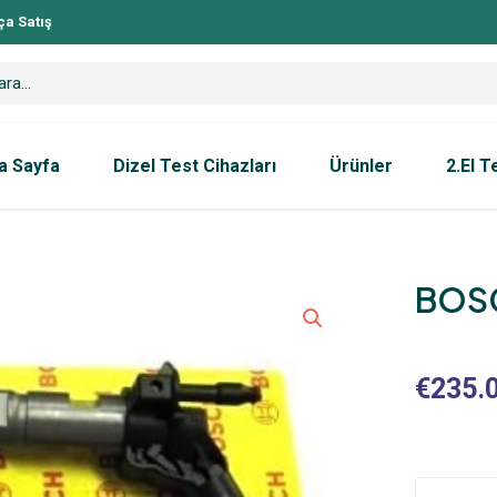
ça Satış
a Sayfa
Dizel Test Cihazları
Ürünler
2.El T
BOSC
€
235.