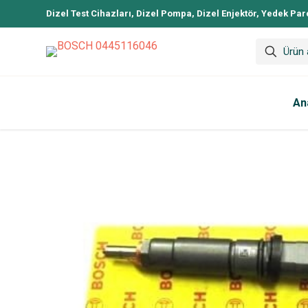
Dizel Test Cihazları, Dizel Pompa, Dizel Enjektör, Yedek Par
An