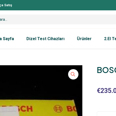
ça Satış
a Sayfa
Dizel Test Cihazları
Ürünler
2.El T
BOSC
€
235.