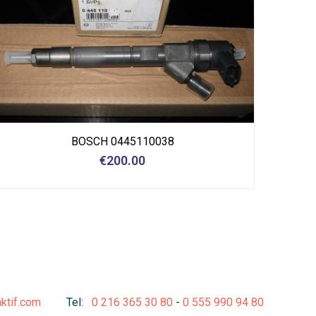
BOSCH 0445110038
€
200.00
aktif.com
Tel:
0 216 365 30 80
-
0 555 990 94 80