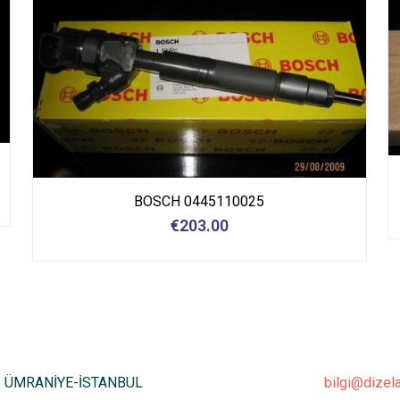
BOSCH 0445110025
€
203.00
6 ÜMRANİYE-İSTANBUL
bilgi@dizel