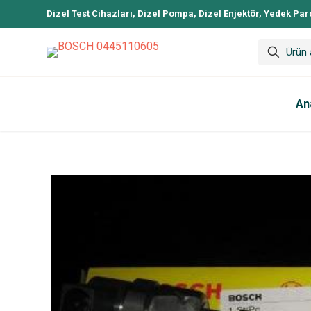
Dizel Test Cihazları, Dizel Pompa, Dizel Enjektör, Yedek Par
An