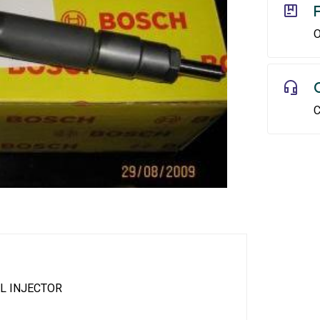
O
C
L INJECTOR