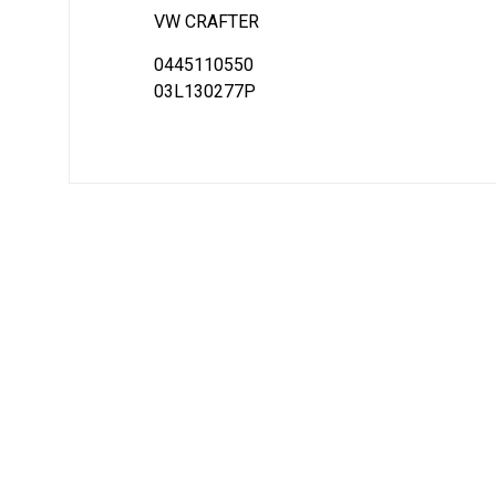
VW CRAFTER
0445110550
03L130277P