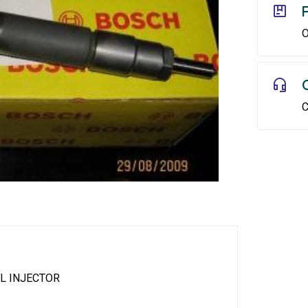
O
C
L INJECTOR