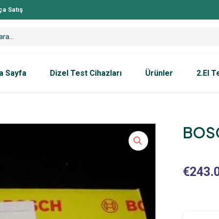
ça Satış
a Sayfa
Dizel Test Cihazları
Ürünler
2.El T
BOSC
€
243.