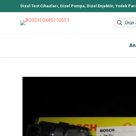
Dizel Test Cihazları, Dizel Pompa, Dizel Enjektör, Yedek Par
An