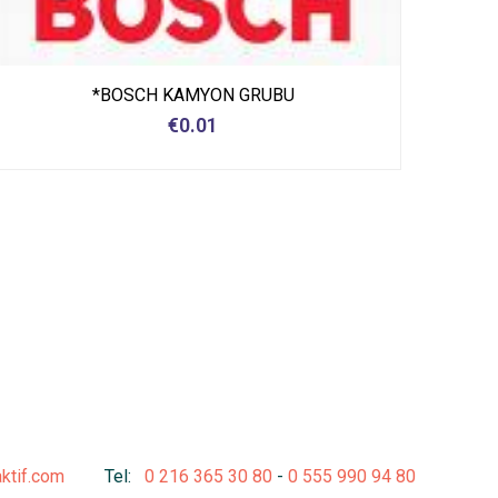
*BOSCH KAMYON GRUBU
€
0.01
aktif.com
Tel:
0 216 365 30 80
-
0 555 990 94 80