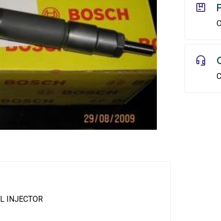
O
C
L INJECTOR