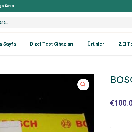
ça Satış
a Sayfa
Dizel Test Cihazları
Ürünler
2.El T
BOSC
€
100.