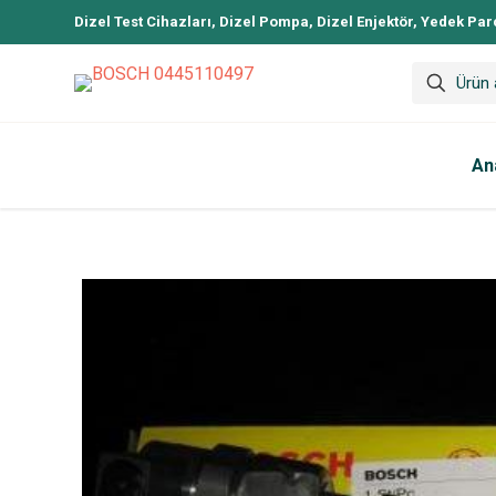
Dizel Test Cihazları, Dizel Pompa, Dizel Enjektör, Yedek Par
An