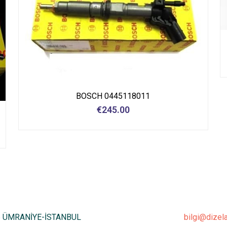
BOSCH 0445118011
€
245.00
6 ÜMRANİYE-İSTANBUL
bilgi@dizel