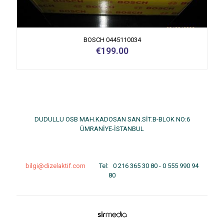
BOSCH 0445110034
€
199.00
DUDULLU OSB MAH.KADOSAN SAN.SİT.B-BLOK NO:6
ÜMRANİYE-İSTANBUL
bilgi@dizelaktif.com
Tel:
0 216 365 30 80
-
0 555 990 94
80