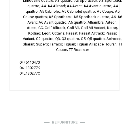
Limousine quattro; A3 quattro; A3 Sportback; A3 Sportback
quattro; A4; A4 Allroad; A4 Avant; A4 Avant quattro; A4
quattro; A5 Cabriolet; A5 Cabriolet quattro; A5 Coupe; A5
Coupe quattro; A5 Sportback; A5 Sportback quattro; A6; A6
Avant; A6 Avant quattro; A6 quattro; Alhambra; Arteon;
Ateca; CC; Golf Alltrack; Golf VII; Golf VII Variant; Karoq;
Kodiaq; Leon; Octavia; Passat; Passat Alltrack; Passat
Variant; Q2 quattro; Q3; Q3 quattro; Q5; Q5 quattro; Scirocco;
Sharan; Superb; Tarraco; Tiguan; Tiguan Allspace; Touran; TT
Coupe; TT Roadster
0445110470
04L130277K
04L130277C
BE FURNITURE