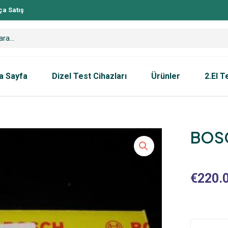
ça Satış
a Sayfa
Dizel Test Cihazları
Ürünler
2.El T
BOSC
€
220.