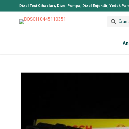
Dizel Test Cihazları, Dizel Pompa, Dizel Enjektör, Yedek Par
An