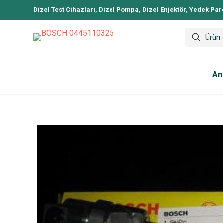
Dizel Test Cihazları, Dizel Pompa, Dizel Enjektör, Yedek Par
An