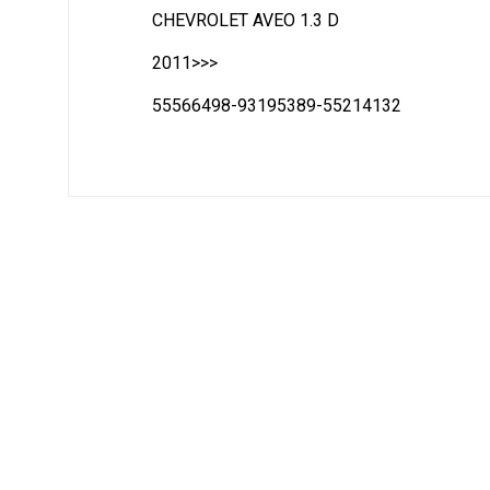
CHEVROLET AVEO 1.3 D
2011>>>
55566498-93195389-55214132