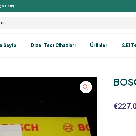
ça Satış
a Sayfa
Dizel Test Cihazları
Ürünler
2.El T
BOSC
€
227.