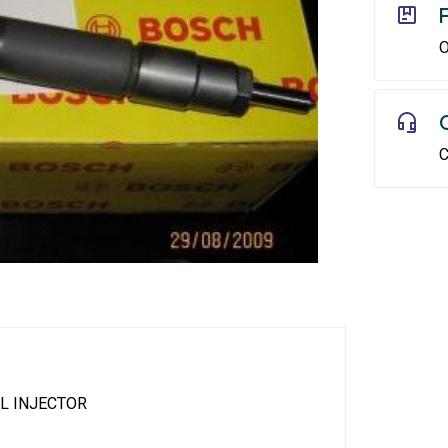
O
C
L INJECTOR