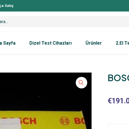
ça Satış
a Sayfa
Dizel Test Cihazları
Ürünler
2.El T
BOSC
€
191.