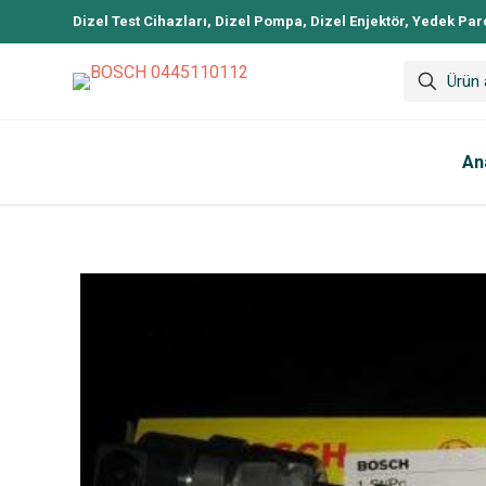
Dizel Test Cihazları, Dizel Pompa, Dizel Enjektör, Yedek Par
An