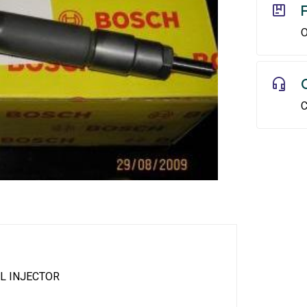
O
C
L INJECTOR