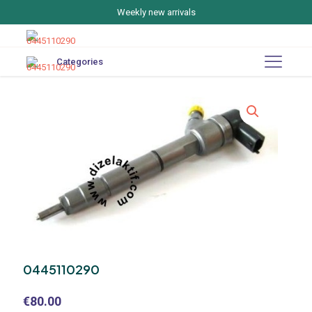
Weekly new arrivals
Categories
0445110290
€
80.00