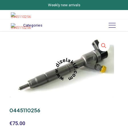
Weekly new arrivals
Categories
0445110256
€
75.00