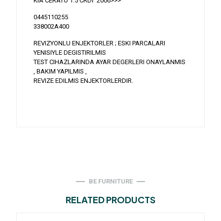
KIA CERATO 1.5 CRDİ 2006>>>
0445110255
338002A400
REVIZYONLU ENJEKTORLER ; ESKI PARCALARI
YENISIYLE DEGISTIRILMIS
TEST CIHAZLARINDA AYAR DEGERLERI ONAYLANMIS
, BAKIM YAPILMIS ,
REVIZE EDILMIS ENJEKTORLERDIR.
BE FURNITURE
RELATED PRODUCTS