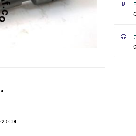
O
C
or
320 CDI