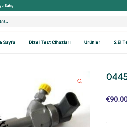
ça Satış
a Sayfa
Dizel Test Cihazları
Ürünler
2.El T
0445
€
90.0