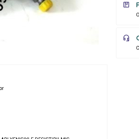
O
C
or