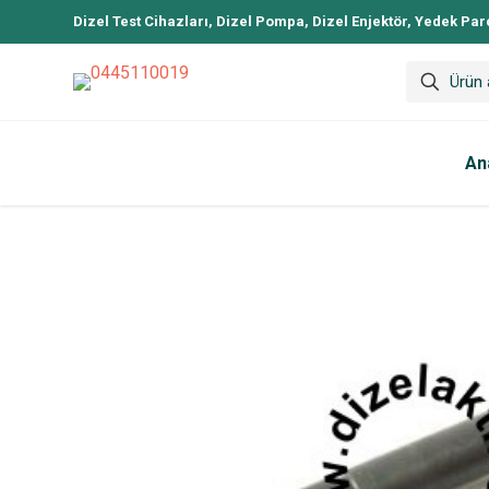
Dizel Test Cihazları, Dizel Pompa, Dizel Enjektör, Yedek Par
An