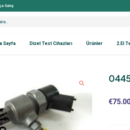
ça Satış
a Sayfa
Dizel Test Cihazları
Ürünler
2.El T
0445
€
75.0